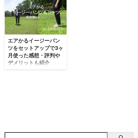
2026/7/11
エアかるイージーパン
ツをセットアップで3ヶ
月使った感想・評判や
デメリットも紹介
こんなことがわかる エアかる
イージーパンツの履き心地 デ
メリット エアかるがおすすめ
の人 もはや春夏の定番となっ
たグローバルワークの【エア
かるイージパンツ＋セットア
ップ】 実際に3ヶ月使ってみた
ところ軽く通気性もあり、暑
がりの私でも夏場に春夏に使
いやすいと感じました。 た
だ、ストレッチしないので、