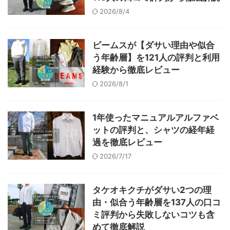
2026/8/4
ビームスが【ダサい理由や似合
う年齢層】を121人の評判と利用
経験から徹底レビュー
2026/8/1
1年使ったマニュアルアルファベ
ットの評判と、シャツの経年経
過を徹底レビュー
2026/7/17
タケオキクチがダサい2つの理
由・似合う年齢層を137人の口コ
ミ評判から失敗しないコツも含
めて徹底解説