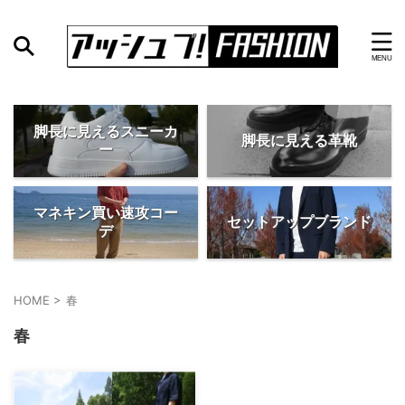
脚長に見えるスニーカ
脚長に見える革靴
ー
マネキン買い速攻コー
セットアップブランド
デ
HOME
>
春
春