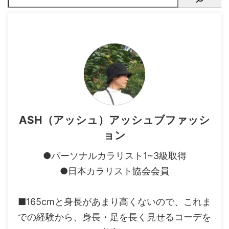
ひざを曲げたときにやや動き
にくいなどのデメリットはあ
ります。 そこで、エアかるイ
ージパンツとシャツについ
て、良い部分悪い部分を紹介
します。 良い点 綿素材の服よ
りも軽く、通気性は良い
iPhone並に軽くて、着て ...
ASH（アッシュ）アッシュブファッシ
ョン
●パーソナルカラリスト1~3級取得
●日本カラリスト協会会員
■165cmと身長があまり高くないので、これま
での経験から、身長・足を長く見せるコーデを