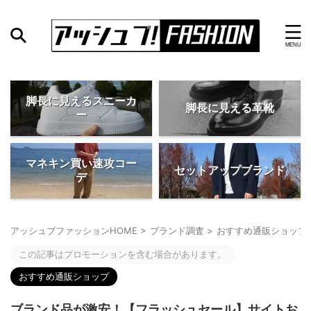
脚長に見えるスニーカ
脚長に見える革靴
ー
マネキン買い速攻コー
セットアップブランド
デ
アッシュブファッションHOME
>
ブランド調査
>
おすすめ通販ショップ
この記事はプロモーションを含む場合があります。
おすすめ通販ショップ
ブランド品が激安！【フラッシュセール】サイトお