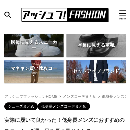
脚長に見えるスニーカ
脚長に見える革靴
ー
マネキン買い速攻コー
セットアップブランド
デ
アッシュブファッションHOME
>
メンズコーデまとめ
>
低身長メンズコ
シューズまとめ
低身長メンズコーデまとめ
実際に履いて良かった！低身長メンズにおすすめの