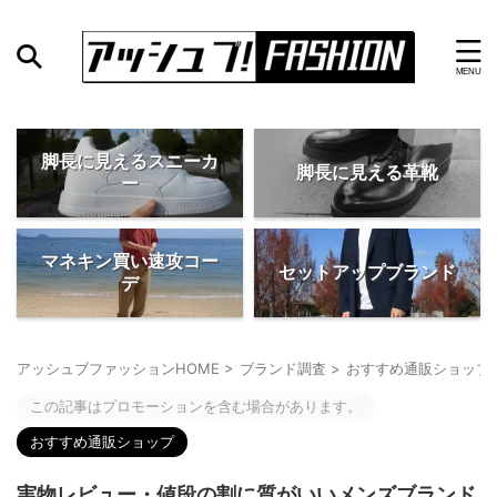
脚長に見えるスニーカ
脚長に見える革靴
ー
マネキン買い速攻コー
セットアップブランド
デ
アッシュブファッションHOME
>
ブランド調査
>
おすすめ通販ショップ
この記事はプロモーションを含む場合があります。
おすすめ通販ショップ
実物レビュー・値段の割に質がいいメンズブランド