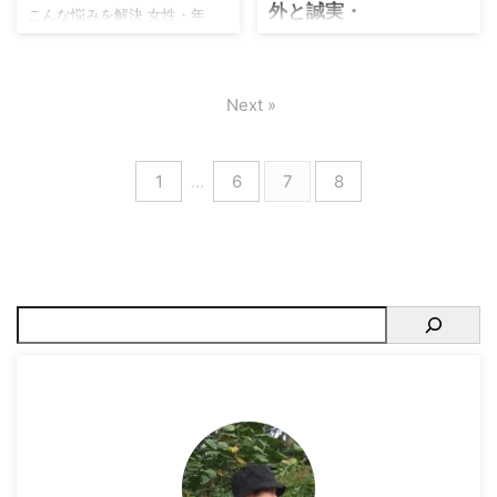
外と誠実・
もおすすめです。 十数年以上
こんな悩みを解決 女性・年
販サイトを介します。 記事を
のショップ利用経験も含め
下・同年代からどう見られる
作るにあたり参考にしたサイ
こんな疑問を解決できる チャ
て、詳しくお届けできます。
か気になる 私の年齢で利用す
ト 20代が選ぶ人気ブランド
ラそうだけれど、しっかりし
安い＝コスパが良い、と解釈
ると、ダサくないか気にな
READY TO FASHION 独自に集
たサービスなの？ 品質を知り
Next »
してください。単に安いだけ
る。 個性的な服が多いが、失
めたアンケート 【重要】どこ
たい 利用者の経験からデメリ
の安っぽいショップ＆ブラン
敗しない方法を知りたい 筆者
で買うべきか・20代に相応し
ットも知りたい ビターストア
ドは除外します。 この記事を
は2017年から、たまにカンビ
いショップを見極める2つの方
は、渋谷系ファッションやス
見れ ...
オを利用しており、ダメな部
法 20代社 ...
1
…
6
7
8
トリートファッションを扱っ
分も知っています。 今回、ダ
ているセレクトショップで
サいという噂を聞いたので、
す。 ちょいワル・ストリート
客観的な評価するために、100
系など、なんだかチャラそう
人に聞いてカンビオがダサい
だけど、大丈夫なの？と思っ
か判定してもらいました。 詳
てい人もいるでしょう。 個性
細場所クラウドワークス対象
的ながらオシャレな洋服も豊
者18歳～69歳の男女100人男
富なことから、世間的な評判
性：43 女性：57結果オシャ
も気になります。 実際、ビタ
レ ：18人ややオシャレ：
ーストアの評判は、極端に悪
42人普通 ：20人やや
い噂はありません。 そこで、
ダサい ： ...
今回ビターストアとはどんな
ショップなのか、評判も含め
て ...