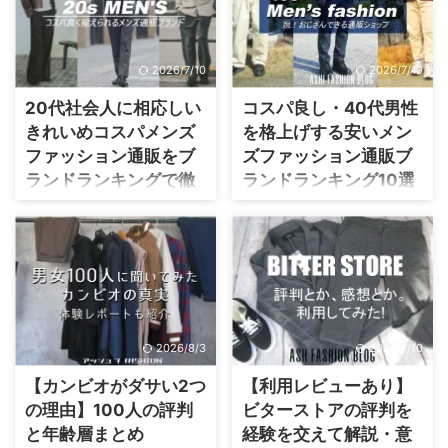
盤品ですが、 ...
ば、理想のファッションがで
がっちり体型さんによくある
ドに興味がある ぽっちゃり男
きるので、ぜひチェックして
悩みですが、もう大丈夫で
性は、ふくよかで親しみやす
みてください。 ちなみに、 ...
す。 この記事では、日本カラ
いのが魅力。 しかし、その魅
2026/7/10
2026/7/19
リスト協会会員の筆者が、体
力を十分に引き出せるブラン
を鍛えた人にしかわからない
ドは中々見つかりにくいで
20代社会人に相応しい
コスパ良し・40代男性
悩みを解決できるがっちり体
す。 そこで、今回は、日本の
きれいめコスパメンズ
を格上げする安いメン
型ブランド通販を厳選してご
粋、アメリカの遊び心、ヨー
ファッション通販をブ
ズファッション通販ブ
紹介します。 この記事を読め
ロッパのスタイリッシュなブ
ランドランキングで徹
ランドランキング10選
ば、3つのメリットがあるの
ランドを紹介します。 着るだ
底解説
で、ぜひチェックしてみてく
けで気分が上がる一着を見つ
おじさんくさい服はNG、しか
ださい。 自分の体型に合った
かるので、ぜひチェックして
し、若作りしすぎるのも嫌
20代になってからは、学生時
ブランドが見つかる 通販でも
みてください。 おすすめブラ
だ。 筆者も年齢を重ねてか
代のようなラフすぎる服は似
失敗しない服選びのコツがわ
ンド QZILLA by Mr.Bliss日本
ら、服だけが若く見えてしま
合わなくなった。 かといっ
かる 自信溢れるオシャレがで
発！スタイリッシュぽっちゃ
い、アイテム選びにすごく困
て、ハイブランドはコスト面
きる マッチョやガッチリ体型
りブランド ...
ることがありました。 そこ
で面倒くさい、安すぎると質
...
で、日本カラリスト協会会員
が悪くダサく見えないか不安
2026/8/3
2026/7/10
かつパーソナルカラリスト有
です。 そこで、いくつもの通
資格者の筆者が、センスの良
販サイトを利用し、パーソナ
【カンビオがダサい2つ
【利用レビューあり】
い40代に似合うブランド＆通
ルカラリスト資格を持つ筆者
の理由】100人の評判
ビターストアの評判を
販ショップを紹介。 50代も対
が「予算内で、失敗なく、お
と年齢層まとめ
経験を交えて解説・意
応するので、40代後半の方に
しゃれに見える服」を扱う通