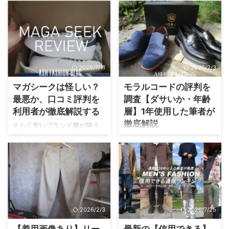
2026/7/11
2026/2/3
マガシークは怪しい？
モラルコードの評判を
最悪か、口コミ評判を
調査【ダサいか・年齢
利用者が徹底解説する
層】1年使用した筆者が
徹底解説
えらく安いブランド服が揃う
マガシークという通販サイ
YOUTUBEの動画広告でモラル
ト。 最近は、激安詐欺サイト
コードというレザーブランド
が増えていることから「怪し
を見たけれど、どうなの？ 私
い・・・」と感じる方も多い
も、広告で発見して良さそう
でしょう。 マガシークは偽サ
なので購入しました
イトっぽいですが、実は日本
が・・・。 ニッチすぎて、世
の企業で、親会社はNTTドコ
間的な評判が気になる 安い
2026/2/3
2026/7/25
モです。 元々は雑誌
が、粗悪品だったらどうしよ
【CanCan】【Oggi】と連動し
うか 履き心地は悪いのか な