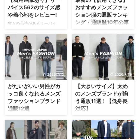
【着用画像あり】リー
最新の【信用できる】
て、2000年代初頭に誕生しま
ど、グッドイヤーが2万円台で
バイス562のサイズ感
おすすめメンズファッ
した。 出典：マガシーク株式
買える安さだからこそ、気に
や着心地をレビュー!
ション服の通販ランキ
会社 詳細代表井上直也本社住
なることが多いです。 そこ
ング・通販歴10年の筆
所〒102-0075 東京都千代田区
で、評判や購入した私の経験
数々の品番があるリーバイ
三番町三番地8 泉館三番町ビル
者が厳選
も含めて、モラルコードとい
ス、その中でもあまり見かけ
3階親会社NTTドコモ販売形態
うブランドを紹介します。 1年
ないシルエットが562。 90年
「通販は、詐欺サイトの危険
メーカーから商品を譲り受け
ほど使った感想も軽く紹介し
代のバギールックというシル
性もあるから心配」 「ショッ
て販売している 実のところ、
ているので、参考になれば幸
エットを楽しめるモデルで
プが多すぎて、自分に合うか
筆者も ...
いです。 モラルコードはダサ
す。 ライトな作りになってお
わからない」 信用できる通販
いのか？実績を探る 出典：モ
り、リラックスしてレトロ感
サイトは、10年以上の運営実
ラ ...
を楽しむのはもってこい。 そ
績による安全管理、多くの人
2026/7/12
2026/7/13
こで、562とはどんなモデルな
に指示されるセンス、顧客対
のか？サイズ感・質感、試着
応の良さ3つのバランスが取れ
がたいがいい男性がカ
【大きいサイズ】太め
画像を含めて詳しく紹介しま
ています。 そこで、ネット通
ッコ良くなれるメンズ
のメンズブランドが揃
す。 562は90年代に誕生した
販10年以上パーソナルカラー
ファッションブランド
う通販11選！【低身長
パンツ 562は、元々は90年代
リスト資格を持つ筆者が、本
通販12選
対応】
に登場した品番。 【2022年前
当に信頼できるショップをラ
後？】だったか90年代ファッ
ンキング式で、紹介します。
「市販の服は、胸や腕周りが
こんな人におすすめ 大人がス
ションが再評価された時期
運営歴10年以上、実績のある
コンパクトすぎて合わない」
タイリッシュに着こなせるブ
に、その流れで現代に復刻し
日本の通販サイトを厳選して
「ごまかしが難しい体型だか
ランドを探している 日本・ア
たのだと思われます。 今は廃
まとめました。 これを見れ
らこそ、おしゃれも難しい…」
メリカ・ヨーロッパのブラン