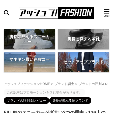
脚長に見えるスニーカ
脚長に見える革靴
ー
マネキン買い速攻コー
セットアップブランド
デ
アッシュブファッションHOME
>
ブランド調査
>
ブランドの評判＆レビ
この記事はプロモーションを含む場合があります。
ブランドの評判＆レビュー
身長が盛れる靴ブランド
FILLINのスニーカーがダサい2つの理由・126人の