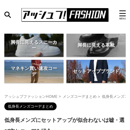
脚長に見えるスニーカ
脚長に見える革靴
ー
マネキン買い速攻コー
セットアップブランド
デ
アッシュブファッションHOME
>
メンズコーデまとめ
>
低身長メンズコ
低身長メンズコーデまとめ
低身長メンズにセットアップが似合わないは嘘・選