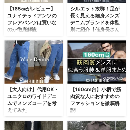
型で、スニーカーのデザイン
簡単に小顔を作れます。 私も
選びにはいつも困っていまし
【165㎝がレビュー】
シルエット抜群！足が
165cmで四角顔なので、顔が
た。 その経験から体型にぴっ
ユナイテッドアンツの
長く見える細身メンズ
大きい方です。 そこで、私が
たりな人気～穴場スニーカー
フレアパンツは買いな
デニムブランドを体型
今まで経験してこれはだめだ
を紹介します。 きっと皆さん
のか徹底解説
別に紹介【低身長さん
と思ったNGなパターンと、OK
にも似合う一足が見つかるの
にもおすすめ】
パターンを紹介します。 ま
で、自信あふれる休日を過ご
当方165cmで、中々条件に合
た、顔が大きく見える原因も
すためにチェックしてみてく
うフレアパンツがなく困って
かっこいい脚長コーディネー
まとめました。 【いくつか組
ださい！ こちらもおすすめで
いたときに、たまたま【ユナ
トを組める『細身デニムパン
み合わせると小顔の相乗効
す 最大7.5cm身長を盛れるブ
イテッドアンツ】というブラ
ツ』 実は、デニムパンツのシ
果】も出せるので、ぜひチェ
ランドスニーカーまとめ 低身
ンドを見つけて購入してみ
ルエットと皆さんの体型には
ックしてみてください。 【 ...
長さんと相性の良いスニーカ
た。 結果的に、股下がジャス
相性があり、似合う似合わな
ーの選び方 低身長さ ...
トかつフレア感も悪くなかっ
いがはっきり分かれます。 そ
2026/7/10
2026/7/10
たので、ちょっとレビューし
こで、パーソナルカラリスト
てみようと思い記事を作って
資格を持つ筆者が、それぞれ
【大人向け】代用OK・
【160cm台】小柄で筋
みました。 ぶっちゃけユナイ
の体型に似合う細身デニムを
ユニクロのワイドデニ
肉質な人におすすめの
テッドアンツってどうなの？
パンツを紹介します。 それぞ
ムでメンズコーデを考
ファッションを徹底解
と客観的に調べてみたので、
れのシルエットをリスト化し
えてみた
説!
これから購入予定の人は参考
て、各体型に合うように早見
になると幸いです。 ユナイテ
表を作りました。 これを見れ
着こなしやすそうで、意外と
勢いで体を鍛えたものの、着
ッドアンツの評判は？ 正直、
ば、皆さんの体型と最も相性
難しいのがワイドパンツ。 特
られる服がほとんどない！な
知名度よりも内容でブランド
の良いパンツを選べるので、