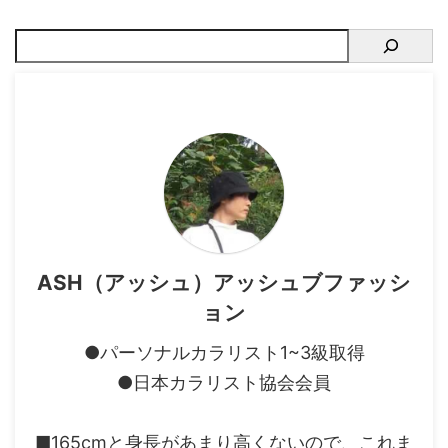
服装】【NGファッション】を
ば参考にしてください。 ポイ
まとめて紹介します。 執筆者
ント 【見栄えを良くする】と
ハヤシシュウヘイ / RetroPics.
ころに着眼し、ロングコート
デザイナー こんにちは。小さ
の選び方と着こなしを紹介し
いサイズ専門メンズブランド
ます。 ロングコートがダサい
RetroPics.（レトロピクス）の
と思っている人へ 低身長にロ
デザイナーの林 ...
ングコートはダサい、という
のは嘘で、ちゃんと似合 ...
ASH（アッシュ）アッシュブファッシ
ョン
●パーソナルカラリスト1~3級取得
●日本カラリスト協会会員
■165cmと身長があまり高くないので、これま