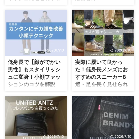
コツも紹介
まず、低身長でも、オシャレ
はできますし、背が低いから
低身長ファッションでは、シ
といってダサくはありませ
ルエットを意識すると3つのメ
ん。 なので、こんな悩みは気
リットがあります。 身長が高
しなくても良いです。 背が低
く見える オーバーサイズを着
いだけで、ダサく見えるんじ
やすくなる ワイドパンツも違
ゃないか オシャレしても似合
和感なく履ける 3つのメリット
2026/7/10
2026/7/10
わないんじゃないか とはい
を実現するのが【3大シルエッ
え、コーディネートを間違う
ト】です。 着られる洋服がグ
低身長で【顔がでかい
実際に履いて良かっ
とダサく見えることもありま
ッと増えるので、コーディネ
男性】もスタイリッシ
た！低身長メンズにお
す。 ポイントは【身長を低く
ートに困らなくなります。 そ
ュに変身！小顔ファッ
すすめのスニーカー8
見せない】ことです。 そこで
こで、165cmパーソナルカラ
ションのコツを解説
選・足を長く見せられ
身長165cmパーソナルカラリ
リストの筆者が、3つシルエッ
る
ストの私が、身長が低く見え
トのやり方・合わせるアイテ
顔が大きいのは、悪いことで
る原因と、体型を活かしたフ
ムを紹介します。 低身長に似
はありません。 顔を覚えても
ファッショなイテムとして長
ァッションを紹介します。 ダ
合う3つのシルエットを紹介 ま
らいやすいので、組織や取引
く親しまれている定番スニー
サい【3つの原因】を取り除く
ず、シルエットとは、洋服を
先とのコミュニケーションを
カー。 選び方により美脚効果
低身長ファッションは、頭身
着たときにできる輪郭のこと
図るうえで有利だからです。
を出せるため、低身長ファッ
を高く見せることを意識し ...
です。 輪郭のかたちで、コー
ただ、気になる人も多いでし
ションでは強い味方になりま
ディネート ...
ょうから、対策として【顔】
す。 筆者も165cmと小柄な体
2026/7/10
2026/7/10
【顔まわり】に注目すれば、