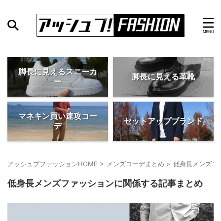
脚長に見えるスニーカ
脚長に見える革靴
ー
マネキン買い速攻コー
セットアップブランド
デ
アッシュブファッションHOME
>
メンズコーデまとめ
>
低身長メンズコ
低身長メンズファッションに関係する記事まとめ