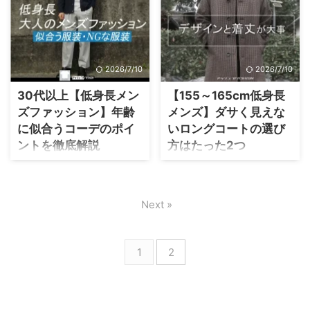
に明るい色のワイドデニム
んて、ことはよく起こりま
を選ぶ方なので、評判は気に
良かったらチェックしてみて
は、合わせにくいことからほ
す。 ただ、160cm台あれば、
しないのですが。 まあ、一応
ください。 おすすめブランド
とんどの人が避けているんじ
ほとんどの洋服は着用できる
どんなふうに思われているの
ヤヌーク フィリップ2LAのプ
ゃないでしょうか。 そんなわ
ので問題ありません。 そこ
かち ...
レミアムデニムブランド。お
けで、我流ですが明るい色の
で、今回は小柄かつ筋肉質な
2026/7/10
2026/7/10
...
ワイドデニムの合わせ方をま
男性にピッタリ合うファッシ
とめてみました。 今回は、ユ
ョンと洋服をパパっと解説し
30代以上【低身長メン
【155～165cm低身長
ニクロのワイドデニムを使っ
ます。 160cm台のマッチョマ
ズファッション】年齢
メンズ】ダサく見えな
てコーデを考えてみます。
ンにおすすめの着こなし2パタ
に似合うコーデのポイ
いロングコートの選び
（他ブランドのワイドデニム
ーン まずは、マッチョな男性
ントを徹底解説
方はたった2つ
でも代用OK） 春・秋・冬用ワ
におすすめの着こなしを2つピ
イドデニム【ジーンズ】コー
ックアップ。 基本は【キレイ
30代以上の低身長ファッショ
ロングコートは定番のアイテ
デ ここでは、夏以外のコーデ
め】と【カジュアル】の2パタ
ンで重要なのは、年齢に【似
ムですが、低身長さんが着る
をまとめました。 主にアウタ
ーンを使います。 ギャップ受
合う服】と【似合わないスタ
と似合わない・ダサい・・・
Next »
ーを使ったコーデがメインで
けを狙うキレイめファッショ
イル】を知ることです。 今ま
なんてことはありません。 筆
す。 スイングトップ✕ワイド
ン 出典：スプートニクス シャ
で【なんとなく服を選んでい
者は165cmで背が高くないで
デニムコーデ 165cm55k ...
ツや、コートを着 ...
た】【とりあえず流行ってい
すが、普通にオーバーサイズ
1
2
る服だから選んだ】人もいる
のロングコートを着用してい
かと思います。 そこで、今一
ます。 長すぎない着丈がベス
度ファッションを見直すため
ト 襟が大きすぎないコートを
に、【大人ファッションのポ
選ぶ これを見れば、ロングコ
イント】【年齢にふさわしい
ートを着られるので、良けれ