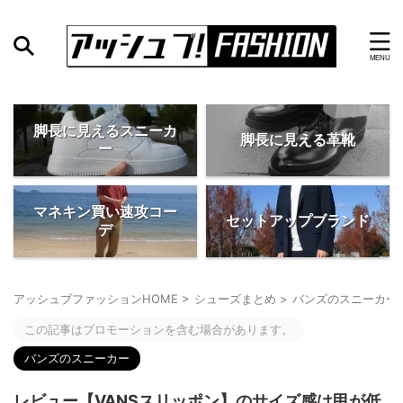
脚長に見えるスニーカ
脚長に見える革靴
ー
マネキン買い速攻コー
セットアップブランド
デ
アッシュブファッションHOME
>
シューズまとめ
>
バンズのスニーカー
この記事はプロモーションを含む場合があります。
バンズのスニーカー
レビュー【VANSスリッポン】のサイズ感は甲が低